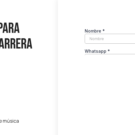
para
carrera
e música